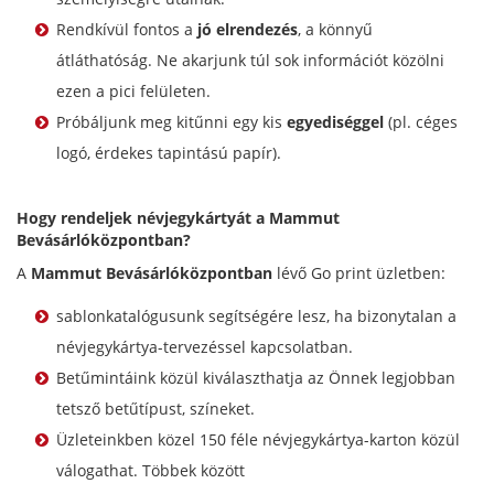
Rendkívül fontos a
jó elrendezés
, a könnyű
átláthatóság. Ne akarjunk túl sok információt közölni
ezen a pici felületen.
Próbáljunk meg kitűnni egy kis
egyediséggel
(pl. céges
logó, érdekes tapintású papír).
Hogy rendeljek névjegykártyát a Mammut
Bevásárlóközpontban?
A
Mammut Bevásárlóközpontban
lévő Go print üzletben:
sablonkatalógusunk segítségére lesz, ha bizonytalan a
névjegykártya-tervezéssel kapcsolatban.
Betűmintáink közül kiválaszthatja az Önnek legjobban
tetsző betűtípust, színeket.
Üzleteinkben közel 150 féle névjegykártya-karton közül
válogathat. Többek között