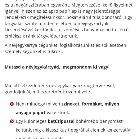
és a magánszférában egyaránt. Megtervezése kellő figyelmet
igényel, hiszen ez az apró papírlap is nagy jelentőséggel
rendelkezik megítélésünkkor. Sokat elárul tulajdonosáról. Egy
tárgyalás szinte minden esetben a névjegykártyák
kicserélésével kezdődik – a személyes benyomáson túl, erről
emlékszik ránk tárgyalópartnerünk.
A névjegykártya cégünket, foglalkozásunkat és sok esetben
személyiségünket is tükrözi.
Mutasd a névjegykártyád, megmondom ki vagy!
Mielőtt elkezdenénk névjegykártyánk megtervezését,
gondoljuk át, mit szeretnénk üzenni vele.
Nem mindegy milyen
színeket, formákat, milyen
anyagú papírt
választunk.
Egy különleges
betűtípussal
bohémebb benyomást
keltünk, míg a klasszikus tipográfiai elemek konzervatív
személyiségre utalnak.