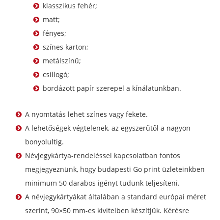
klasszikus fehér;
matt;
fényes;
színes karton;
metálszínű;
csillogó;
bordázott papír szerepel a kínálatunkban.
A nyomtatás lehet színes vagy fekete.
A lehetőségek végtelenek, az egyszerűtől a nagyon
bonyolultig.
Névjegykártya-rendeléssel kapcsolatban fontos
megjegyeznünk, hogy budapesti Go print üzleteinkben
minimum 50 darabos igényt tudunk teljesíteni.
A névjegykártyákat általában a standard európai méret
szerint, 90×50 mm-es kivitelben készítjük. Kérésre