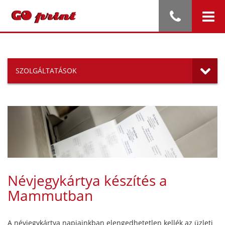
SZOLGÁLTATÁSOK
Névjegykártya készítés a
Mammutban
A névjegykártya napjainkban elengedhetetlen kellék az üzleti