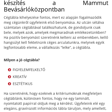
készítés a Mammut
Bevásárlóközpontban
Cégtábla kihelyezése fontos, mert ez alapján fogalmazódik
meg cégünkről ügyfeleink első benyomása. Az utcán sétálva
számtalan cégtáblával találkozhatunk, de gondoljunk csak
bele, melyek azok, amelyek megmaradnak emlékezetünkben?
Ha pozitív benyomást szeretnénk kelteni az emberekben, kellő
hangsúlyt kell fektetnünk céges arculatunkra, melynek egyik
legfontosabb eleme, a vállalkozás “lelke”, a cégtábla.
Milyen a jó cégtábla?
FIGYELEMFELKELTŐ
KREATÍV
ESZTÉTIKUS
Ha szeretnénk, hogy ezeknek a kritériumoknak megfeleljen
cégtáblánk, különösen fontos, hogy ne egy laminált,
nyomtatott papírral oldjuk meg a kérdést. Ügyfeleink elé egy
elegáns, gravírozott információs tábla táruljon, mely amellett,