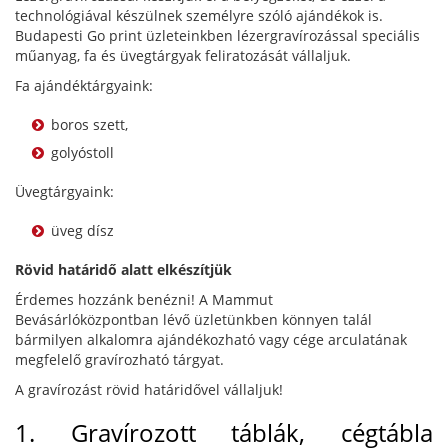
technológiával készülnek személyre szóló ajándékok is.
Budapesti Go print üzleteinkben lézergravírozással speciális
műanyag, fa és üvegtárgyak feliratozását vállaljuk.
Fa ajándéktárgyaink:
boros szett,
golyóstoll
Üvegtárgyaink:
üveg dísz
Rövid határidő alatt elkészítjük
Érdemes hozzánk benézni! A Mammut
Bevásárlóközpontban lévő üzletünkben könnyen talál
bármilyen alkalomra ajándékozható vagy cége arculatának
megfelelő gravírozható tárgyat.
A gravírozást rövid határidővel vállaljuk!
1. Gravírozott táblák, cégtábla