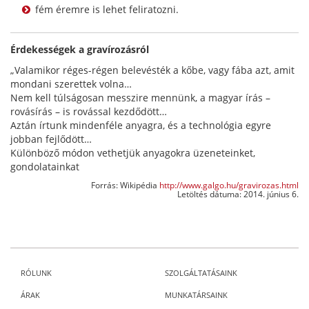
fém éremre is lehet feliratozni.
Érdekességek a gravírozásról
„Valamikor réges-régen belevésték a kőbe, vagy fába azt, amit
mondani szerettek volna…
Nem kell túlságosan messzire mennünk, a magyar írás –
rovásírás – is rovással kezdődött…
Aztán írtunk mindenféle anyagra, és a technológia egyre
jobban fejlődött…
Különböző módon vethetjük anyagokra üzeneteinket,
gondolatainkat
Forrás: Wikipédia
http://www.galgo.hu/gravirozas.html
Letöltés dátuma: 2014. június 6.
RÓLUNK
SZOLGÁLTATÁSAINK
ÁRAK
MUNKATÁRSAINK