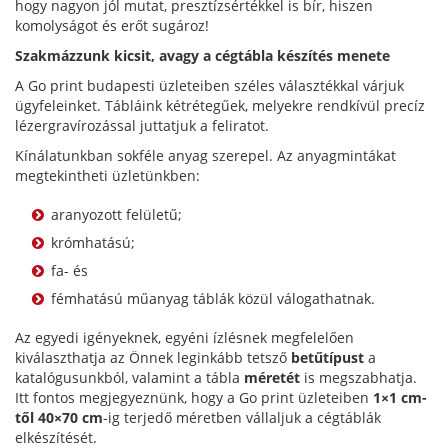
hogy nagyon jól mutat, presztízsértékkel is bír, hiszen
komolyságot és erőt sugároz!
Szakmázzunk kicsit, avagy a cégtábla készítés menete
A Go print budapesti üzleteiben széles választékkal várjuk
ügyfeleinket. Tábláink kétrétegűek, melyekre rendkívül precíz
lézergravírozással juttatjuk a feliratot.
Kínálatunkban sokféle anyag szerepel. Az anyagmintákat
megtekintheti üzletünkben:
aranyozott felületű;
krómhatású;
fa- és
fémhatású műanyag táblák közül válogathatnak.
Az egyedi igényeknek, egyéni ízlésnek megfelelően
kiválaszthatja az Önnek leginkább tetsző
betűtípust
a
katalógusunkból, valamint a tábla
méretét
is megszabhatja.
Itt fontos megjegyeznünk, hogy a Go print üzleteiben
1×1 cm-
től 40×70 cm
-ig terjedő méretben vállaljuk a cégtáblák
elkészítését.