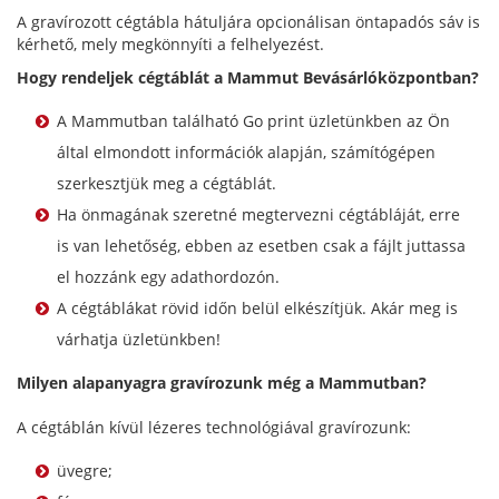
A gravírozott cégtábla hátuljára opcionálisan öntapadós sáv is
kérhető, mely megkönnyíti a felhelyezést.
Hogy rendeljek cégtáblát a Mammut Bevásárlóközpontban?
A Mammutban található Go print üzletünkben az Ön
által elmondott információk alapján, számítógépen
szerkesztjük meg a cégtáblát.
Ha önmagának szeretné megtervezni cégtábláját, erre
is van lehetőség, ebben az esetben csak a fájlt juttassa
el hozzánk egy adathordozón.
A cégtáblákat rövid időn belül elkészítjük. Akár meg is
várhatja üzletünkben!
Milyen alapanyagra gravírozunk még a Mammutban?
A cégtáblán kívül lézeres technológiával gravírozunk:
üvegre;