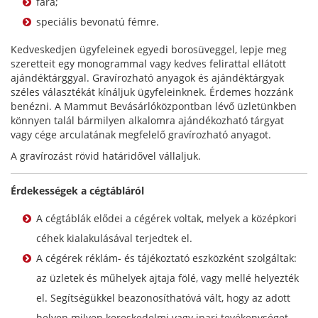
fára;
speciális bevonatú fémre.
Kedveskedjen ügyfeleinek egyedi borosüveggel, lepje meg
szeretteit egy monogrammal vagy kedves felirattal ellátott
ajándéktárggyal. Gravírozható anyagok és ajándéktárgyak
széles választékát kínáljuk ügyfeleinknek. Érdemes hozzánk
benézni. A Mammut Bevásárlóközpontban lévő üzletünkben
könnyen talál bármilyen alkalomra ajándékozható tárgyat
vagy cége arculatának megfelelő gravírozható anyagot.
A gravírozást rövid határidővel vállaljuk.
Érdekességek a cégtábláról
A cégtáblák elődei a cégérek voltak, melyek a középkori
céhek kialakulásával terjedtek el.
A cégérek réklám- és tájékoztató eszközként szolgáltak:
az üzletek és műhelyek ajtaja fölé, vagy mellé helyezték
el. Segítségükkel beazonosíthatóvá vált, hogy az adott
helyen milyen kereskedelmi vagy ipari tevékenységet