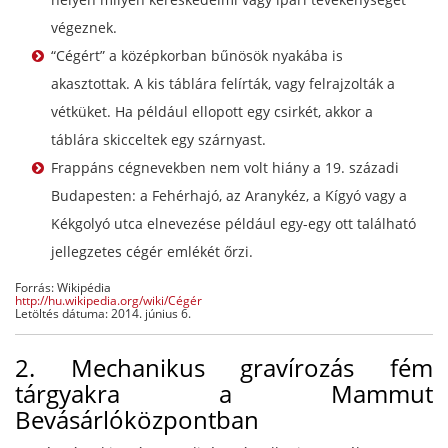
végeznek.
“Cégért” a középkorban bűnösök nyakába is
akasztottak. A kis táblára felírták, vagy felrajzolták a
vétküket. Ha például ellopott egy csirkét, akkor a
táblára skicceltek egy szárnyast.
Frappáns cégnevekben nem volt hiány a 19. századi
Budapesten: a Fehérhajó, az Aranykéz, a Kígyó vagy a
Kékgolyó utca elnevezése például egy-egy ott található
jellegzetes cégér emlékét őrzi.
Forrás: Wikipédia
http://hu.wikipedia.org/wiki/Cégér
Letöltés dátuma: 2014. június 6.
2. Mechanikus gravírozás fém
tárgyakra a Mammut
Bevásárlóközpontban