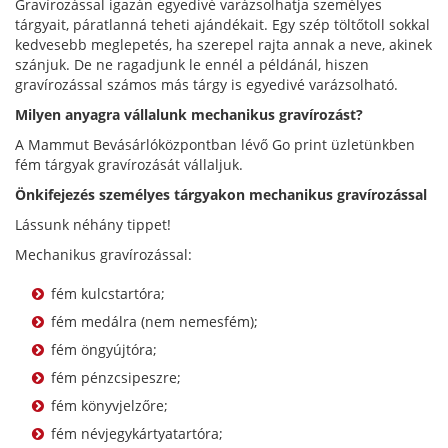
Gravírozással igazán egyedivé varázsolhatja személyes
tárgyait, páratlanná teheti ajándékait. Egy szép töltőtoll sokkal
kedvesebb meglepetés, ha szerepel rajta annak a neve, akinek
szánjuk. De ne ragadjunk le ennél a példánál, hiszen
gravírozással számos más tárgy is egyedivé varázsolható.
Milyen anyagra vállalunk mechanikus gravírozást?
A Mammut Bevásárlóközpontban lévő Go print üzletünkben
fém tárgyak gravírozását vállaljuk.
Önkifejezés személyes tárgyakon mechanikus gravírozással
Lássunk néhány tippet!
Mechanikus gravírozással:
fém kulcstartóra;
fém medálra (nem nemesfém);
fém öngyújtóra;
fém pénzcsipeszre;
fém könyvjelzőre;
fém névjegykártyatartóra;