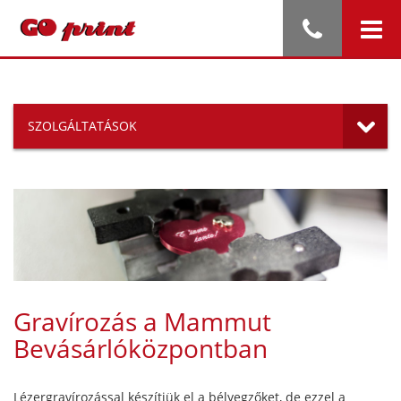
SZOLGÁLTATÁSOK
Gravírozás a Mammut
Bevásárlóközpontban
Lézergravírozással készítjük el a bélyegzőket, de ezzel a