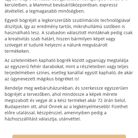
kerületben, a Mammut bevásárlóközpontban, expressz
átvétellel, a legmagasabb minőségben.
Egyedi bögréjét a legkorszerűbb szublimációs technológiával
díszítjük, így az eredmény tartós, mikrohullámú sütőben is
használható lesz. A szabadon választott mintáknak pedig csak
a kreativitás szab határt, hiszen bármilyen képet vagy
szöveget el tudunk helyezni a nálunk megvásárolt
termékeken.
Az üzleteinkben kapható bögrék között ugyanúgy megtalálja
az egyszerű fehér darabokat, mint a részleteiben vagy teljes
terjedelmében színes, esetleg kanállal együtt kapható, de akár
az úgynevezett mágikus bögréket is!
Rendelje meg webáruházunkban, és szerkessze egyszerűen
bögréjét a tervezőben, ahol mindössze a képek mérete
megszabott és vegye át a kész terméket akár 72 órán belül,
Budapesten ott, ahol Önnek az a legkényelmesebb! Fizethet
előre utalással, készpénzzel, amennyiben pedig a
házhozszállítást választja, utánvéttel.